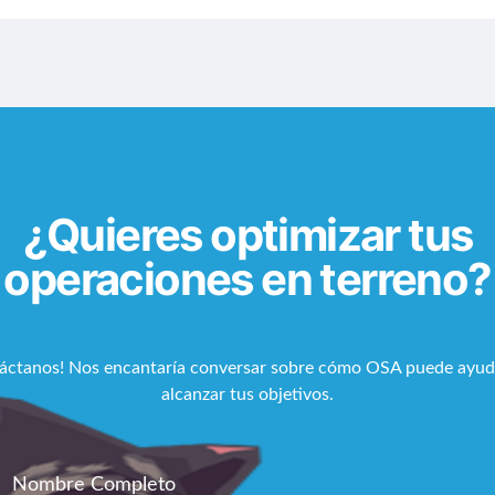
¿Quieres optimizar tus
operaciones en terreno?
áctanos! Nos encantaría conversar sobre cómo OSA puede ayud
alcanzar tus objetivos.